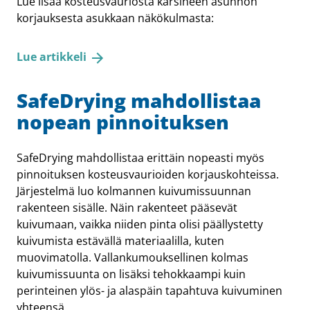
Lue lisää kosteusvauriosta kärsineen asunnon
korjauksesta asukkaan näkökulmasta:
Lue artikkeli
SafeDrying mahdollistaa
nopean pinnoituksen
SafeDrying mahdollistaa erittäin nopeasti myös
pinnoituksen kosteusvaurioiden korjauskohteissa.
Järjestelmä luo kolmannen kuivumissuunnan
rakenteen sisälle. Näin rakenteet pääsevät
kuivumaan, vaikka niiden pinta olisi päällystetty
kuivumista estävällä materiaalilla, kuten
muovimatolla. Vallankumouksellinen kolmas
kuivumissuunta on lisäksi tehokkaampi kuin
perinteinen ylös- ja alaspäin tapahtuva kuivuminen
yhteensä.