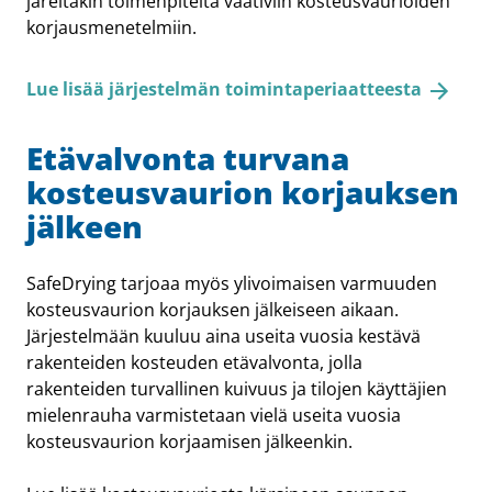
järeitäkin toimenpiteitä vaativiin kosteusvaurioiden
korjausmenetelmiin.
Lue lisää järjestelmän toimintaperiaatteesta
Etävalvonta turvana
kosteus­vaurion korjauksen
jälkeen
SafeDrying tarjoaa myös ylivoimaisen varmuuden
kosteusvaurion korjauksen jälkeiseen aikaan.
Järjestelmään kuuluu aina useita vuosia kestävä
rakenteiden kosteuden etävalvonta, jolla
rakenteiden turvallinen kuivuus ja tilojen käyttäjien
mielenrauha varmistetaan vielä useita vuosia
kosteusvaurion korjaamisen jälkeenkin.