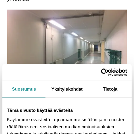
Suostumus
Yksityiskohdat
Tietoja
SafeDrying käyttö­kohteita
Tämä sivusto käyttää evästeitä
Käytämme evästeitä tarjoamamme sisällön ja mainosten
SafeDrying soveltuu erityisesti haastavien
räätälöimiseen, sosiaalisen median ominaisuuksien
kosteusvaurioiden korjaukseen kohteissa, joissa on
tukemiseen ja kävijämäärämme analysoimiseen. Lisäksi