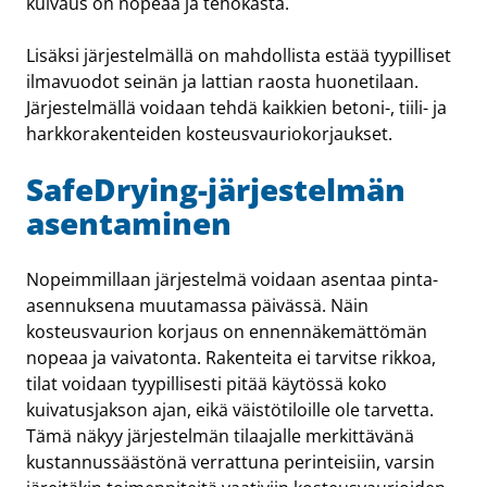
kuivaus on nopeaa ja tehokasta.
Lisäksi järjestelmällä on mahdollista estää tyypilliset
ilmavuodot seinän ja lattian raosta huonetilaan.
Järjestelmällä voidaan tehdä kaikkien betoni-, tiili- ja
harkkorakenteiden kosteusvauriokorjaukset.
SafeDrying-järjestelmän
asentaminen
Nopeimmillaan järjestelmä voidaan asentaa pinta-
asennuksena muutamassa päivässä. Näin
kosteusvaurion korjaus on ennennäkemättömän
nopeaa ja vaivatonta. Rakenteita ei tarvitse rikkoa,
tilat voidaan tyypillisesti pitää käytössä koko
kuivatusjakson ajan, eikä väistötiloille ole tarvetta.
Tämä näkyy järjestelmän tilaajalle merkittävänä
kustannussäästönä verrattuna perinteisiin, varsin