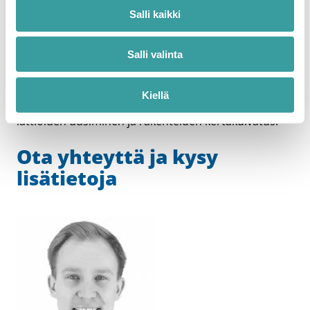
väestönsuojien haasteellisten kosteusvaurioiden
Salli kaikki
korjaaminen onnistuu SafeDryingin avulla erittäin
kustannustehokkaasti ja varmasti.
Salli valinta
Tyypillisiä SafeDrying-kohteita ovat kiinteistöt, joissa
on jo tuloksetta kokeiltu perinteisiä korjaustapoja.
Kiellä
Näitä ovat esimerkiksi injektointi, salaojitus,
lattioiden uusiminen ja rakenteiden kertakuivatus.
Ota yhteyttä ja kysy
lisätietoja