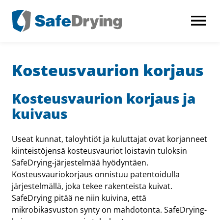
AVAA VALI
Kosteus­vaurion korjaus
Kosteus­vaurion korjaus ja
kuivaus
Useat kunnat, taloyhtiöt ja kuluttajat ovat korjanneet
kiinteistöjensä kosteusvauriot loistavin tuloksin
SafeDrying-järjestelmää hyödyntäen.
Kosteusvauriokorjaus onnistuu patentoidulla
järjestelmällä, joka tekee rakenteista kuivat.
SafeDrying pitää ne niin kuivina, että
mikrobikasvuston synty on mahdotonta. SafeDrying-