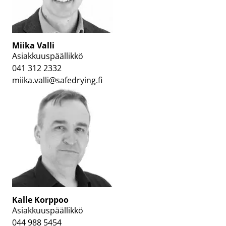
Miika Valli
Asiakkuuspäällikkö
041 312 2332
miika.valli@safedrying.fi
Kalle Korppoo
Asiakkuuspäällikkö
044 988 5454