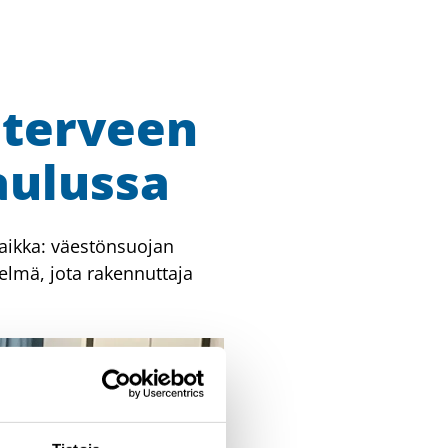
 terveen
aulussa
paikka: väestönsuojan
telmä, jota rakennuttaja