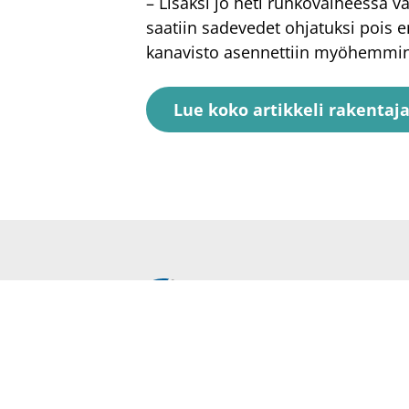
– Lisäksi jo heti runkovaiheessa v
saatiin sadevedet ohjatuksi pois 
kanavisto asennettiin myöhemmin 
Lue koko artikkeli rakentaja
SafeDrying on Euroopan laajuisest
patentoitu järjestelmä kiinteistöje
rakenteiden kuivatukseen ja