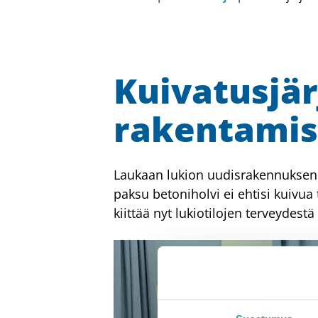
Kuivatusjär
rakentamis
Laukaan lukion uudisrakennuksen te
paksu betoniholvi ei ehtisi kuivua 
kiittää nyt lukiotilojen terveydes