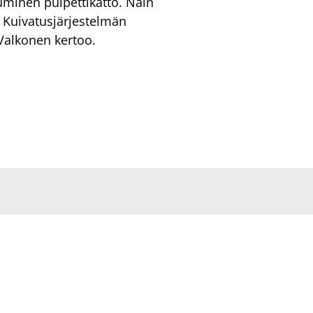
tuminen pulpettikatto. Näin
 Kuivatusjärjestelmän
Valkonen kertoo.
feDrying-järjestelmä
rjausrakentaminen
disrakentaminen
itys