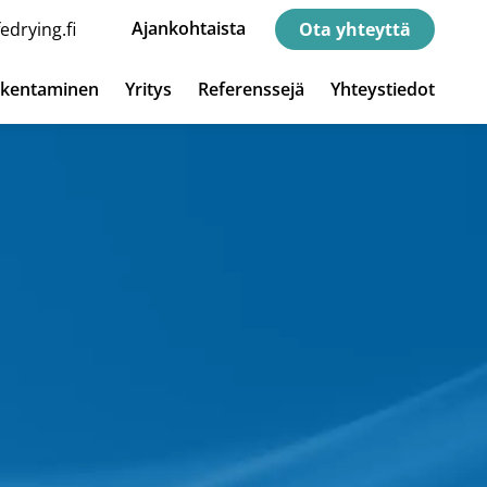
Ajankohtaista
edrying.fi
Ota yhteyttä
akentaminen
Yritys
Referenssejä
Yhteystiedot