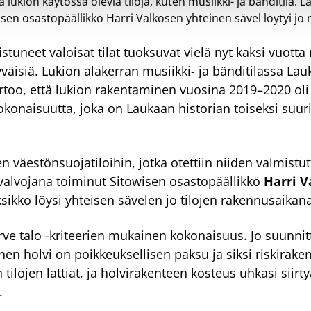
 lukion käytössä olevia tiloja, kuten musiikki- ja bänditila
sen osastopäällikkö Harri Valkosen yhteinen sävel löytyi jo
tuneet valoisat tilat tuoksuvat vielä nyt kaksi vuot
väisiä. Lukion alakerran musiikki- ja bänditilassa L
rtoo, että lukion rakentaminen vuosina 2019–2020 ol
naisuutta, joka on Laukaan historian toiseksi suuri
n väestönsuojatiloihin, jotka otettiin niiden valmist
valvojana toiminut Sitowisen osastopäällikkö
Harri 
ksikko löysi yhteisen sävelen jo tilojen rakennusaikana
ve talo -kriteerien mukainen kokonaisuus. Jo suunni
nen holvi on poikkeuksellisen paksu ja siksi riskirak
 tilojen lattiat, ja holvirakenteen kosteus uhkasi siirt
.