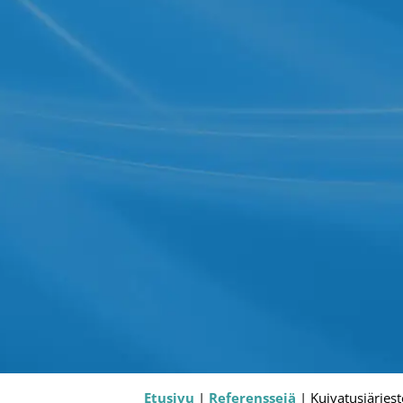
Etusivu
|
Referenssejä
|
Kuivatusjärjes