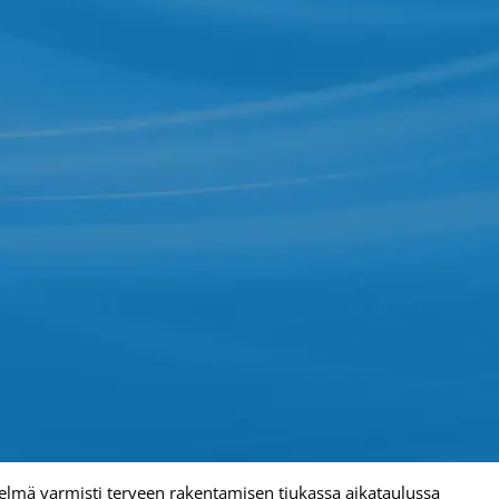
telmä varmisti terveen rakentamisen tiukassa aikataulussa