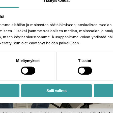
Yksityiskohdat
itä
mme sisällön ja mainosten räätälöimiseen, sosiaalisen median
iseen. Lisäksi jaamme sosiaalisen median, mainosalan ja analy
, miten käytät sivustoamme. Kumppanimme voivat yhdistää näitä t
n kerätty, kun olet käyttänyt heidän palvelujaan.
Mieltymykset
Tilastot
Salli valinta