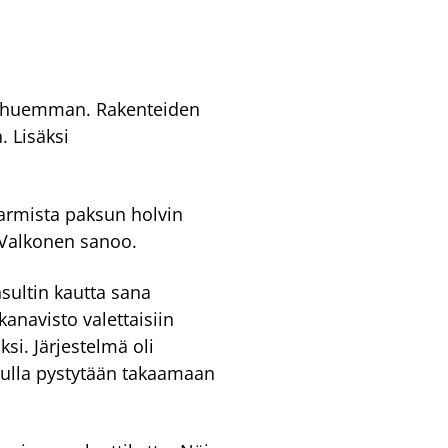
ä ohuemman. Rakenteiden
. Lisäksi
armista paksun holvin
 Valkonen sanoo.
nsultin kautta sana
anavisto valettaisiin
si. Järjestelmä oli
avulla pystytään takaamaan