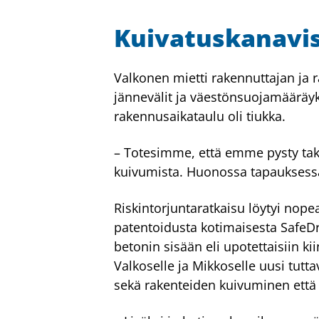
Kuivatuskanavis
Valkonen mietti rakennuttajan ja
jännevälit ja väestönsuojamääräyk
rakennusaikataulu oli tiukka.
– Totesimme, että emme pysty tak
kuivumista. Huonossa tapauksessa 
Riskintorjuntaratkaisu löytyi nope
patentoidusta kotimaisesta SafeDry
betonin sisään eli upotettaisiin ki
Valkoselle ja Mikkoselle uusi tutt
sekä rakenteiden kuivuminen että 