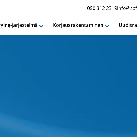
050 312 2319
info@saf
ying-järjestelmä
Korjausrakentaminen
Uudisr
Avaa
Avaa
alavalikko
alavalikko