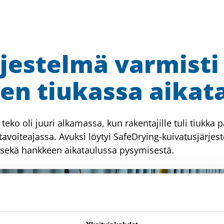
jestelmä varmisti
en tiukassa aikat
ko oli juuri alkamassa, kun rakentajille tuli tiukka 
tavoiteajassa. Avuksi löytyi SafeDrying-kuivatusjärjes
tä sekä hankkeen aikataulussa pysymisestä.