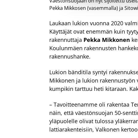
Väestönsuojaan on nyt sijoitettu useita
Pekka Mikkosen (vasemmalla) ja Sitowi
Laukaan lukion vuonna 2020 valmis
Käyttäjät ovat enemmän kuin tyyty
rakennuttaja
Pekka Mikkonen
ke
Koulunmäen rakennusten hankekoko
rakennushanke.
Lukion bänditila syntyi rakennukse
Mikkonen ja lukion rakennustyön 
kumpikin tarttuu heti kitaraan. Ka
– Tavoitteenamme oli rakentaa Ter
näin, että väestönsuojan 50-sentti
yläpuolelle olivat tulossa yläkerran
lattiarakenteisiin, Valkonen kertoo