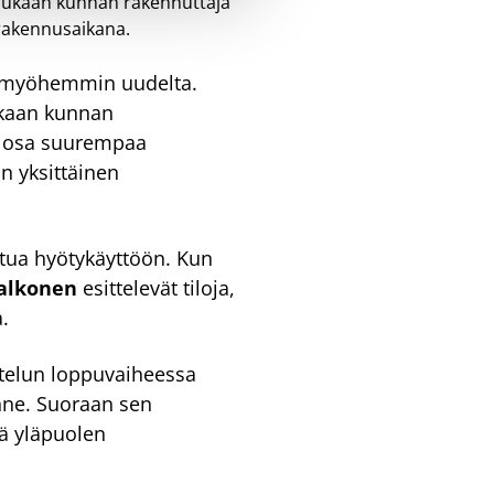
. Laukaan kunnan rakennuttaja
 rakennusaikana.
ta myöhemmin uudelta.
aukaan kunnan
i osa suurempaa
n yksittäinen
uttua hyötykäyttöön. Kun
Valkonen
esittelevät tiloja,
.
ttelun loppuvaiheessa
enne. Suoraan sen
yä yläpuolen