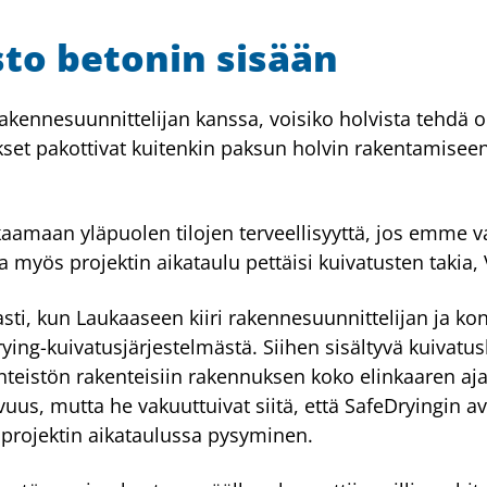
to betonin sisään
 rakennesuunnittelijan kanssa, voisiko holvista tehd
set pakottivat kuitenkin paksun holvin rakentamiseen
aamaan yläpuolen tilojen terveellisyyttä, jos emme v
myös projektin aikataulu pettäisi kuivatusten takia,
asti, kun Laukaaseen kiiri rakennesuunnittelijan ja ko
ing-kuivatusjärjestelmästä. Siihen sisältyvä kuivatusk
inteistön rakenteisiin rakennuksen koko elinkaaren ajak
avuus, mutta he vakuuttuivat siitä, että SafeDryingin 
projektin aikataulussa pysyminen.