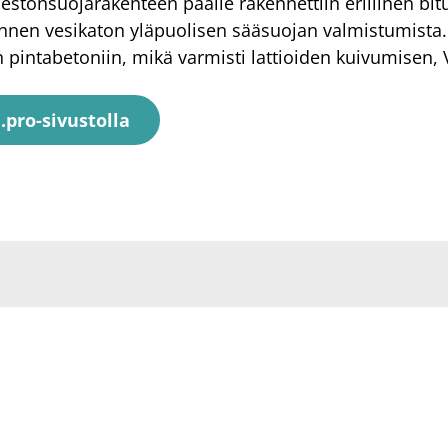
äestönsuojarakenteen päälle rakennettiin erillinen bi
ennen vesikaton yläpuolisen sääsuojan valmistumista.
pintabetoniin, mikä varmisti lattioiden kuivumisen, 
.pro-sivustolla
Ota yhteyttä
Sa
Ko
SafeDrying Oy
i
Yli-Heikkilänkatu 4
n
Uu
33560 Tampere
Yr