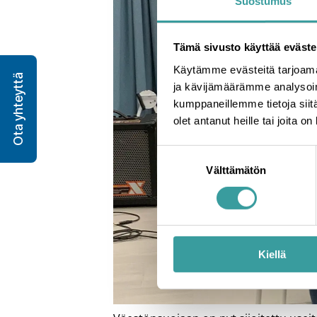
Suostumus
Tämä sivusto käyttää eväste
Käytämme evästeitä tarjoama
Ota yhteyttä
ja kävijämäärämme analysoim
kumppaneillemme tietoja siitä
olet antanut heille tai joita o
Suostumuksen
Välttämätön
valinta
Kiellä