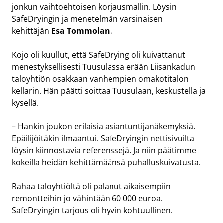
jonkun vaihtoehtoisen korjausmallin. Löysin
SafeDryingin ja menetelmän varsinaisen
kehittäjän
Esa Tommolan.
Kojo oli kuullut, että SafeDrying oli kuivattanut
menestyksellisesti Tuusulassa erään Liisankadun
taloyhtiön osakkaan vanhempien omakotitalon
kellarin. Hän päätti soittaa Tuusulaan, keskustella ja
kysellä.
– Hankin joukon erilaisia asiantuntijanäkemyksiä.
Epäilijöitäkin ilmaantui. SafeDryingin nettisivuilta
löysin kiinnostavia referenssejä. Ja niin päätimme
kokeilla heidän kehittämäänsä puhalluskuivatusta.
Rahaa taloyhtiöltä oli palanut aikaisempiin
remontteihin jo vähintään 60 000 euroa.
SafeDryingin tarjous oli hyvin kohtuullinen.