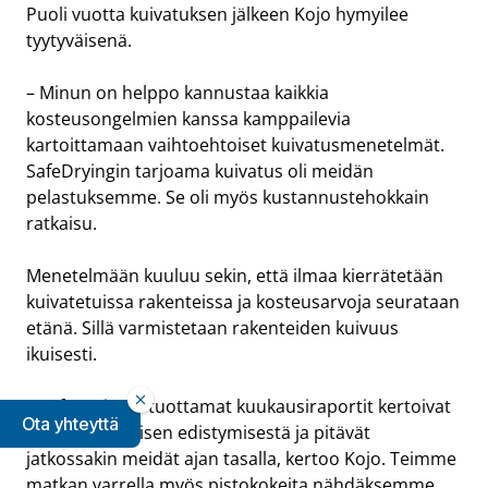
Puoli vuotta kuivatuksen jälkeen Kojo hymyilee
tyytyväisenä.
– Minun on helppo kannustaa kaikkia
kosteusongelmien kanssa kamppailevia
kartoittamaan vaihtoehtoiset kuivatusmenetelmät.
SafeDryingin tarjoama kuivatus oli meidän
pelastuksemme. Se oli myös kustannustehokkain
ratkaisu.
Menetelmään kuuluu sekin, että ilmaa kierrätetään
kuivatetuissa rakenteissa ja kosteusarvoja seurataan
etänä. Sillä varmistetaan rakenteiden kuivuus
ikuisesti.
– SafeDryingin tuottamat kuukausiraportit kertoivat
Ota yhteyttä
meille kuivumisen edistymisestä ja pitävät
jatkossakin meidät ajan tasalla, kertoo Kojo. Teimme
matkan varrella myös pistokokeita nähdäksemme,