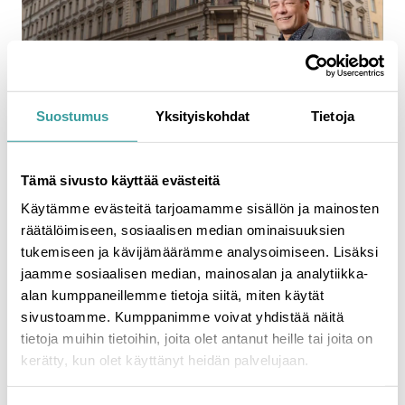
Suostumus
Yksityiskohdat
Tietoja
Huomattava kosteusuhka Liisankadun
arvokiinteistössä on nyt selätetty. Taloyhtiön
hallituksen puheenjohtaja Tapio Kojo on syystäkin
Tämä sivusto käyttää evästeitä
tyytyväinen.
Käytämme evästeitä tarjoamamme sisällön ja mainosten
räätälöimiseen, sosiaalisen median ominaisuuksien
Kaikista huolellisista kunnostustöistä huolimatta
tukemiseen ja kävijämäärämme analysoimiseen. Lisäksi
Liisankadulla sijaitsevasta arvotalosta löytyi vakavan
jaamme sosiaalisen median, mainosalan ja analytiikka-
rakennussairauden pesäke. Yhteen alimman
alan kumppaneillemme tietoja siitä, miten käytät
kerroksen asuinhuoneistoon oli päässyt kosteutta.
sivustoamme. Kumppanimme voivat yhdistää näitä
tietoja muihin tietoihin, joita olet antanut heille tai joita on
Rakennusten kosteusongelmat ovat tuttuja
kerätty, kun olet käyttänyt heidän palvelujaan.
Liisankatu 7:n asunto-osakeyhtiön hallituksen
puheenjohtajana toimivalle
Tapio Kojolle.