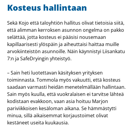
Kosteus hallintaan
Sekä Kojo että taloyhtiön hallitus olivat tietoisia siitä,
että alimman kerroksen asunnon ongelma on pakko
selättää, jotta kosteus ei pääsisi nousemaan
kapillaarisesti ylöspäin ja aiheuttaisi haittaa muille
arvokiinteistön asunnoille. Näin käynnistyi Liisankatu
7:n ja SafeDryingin yhteistyö.
– Sain heti luotettavan käsityksen yrityksen
toiminnasta. Tommola myös vakuutti, että kosteus
saadaan varmasti heidän menetelmällään hallintaan.
Sain myös kuulla, että vuokralaisen ei tarvitse lähteä
kodistaan evakkoon, vaan asia hoituu Marjon
pariviikkoisen kesäloman aikana. Se hämmästytti
minua, sillä aikaisemmat korjaustoimet olivat
kestäneet useita kuukausia.