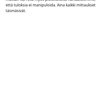
että tuloksia ei manipuloida. Aina kaikki mittaukset
täsmäsivät.
Lue
Marjo Kovasen
haastattelu
Teksti
Ulla Aurio
Kuva
Hannu Piirainen
SafeDrying on Euroopan laajuisesti patentoitu
järjestelmä kiinteistöjen rakenteiden
kuivatukseen ja kuivanapitoon.