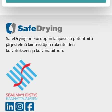
SafeDrying on Euroopan laajuisesti patentoitu
järjestelmä kiinteistöjen rakenteiden
kuivatukseen ja kuivanapitoon.
L
I
F
i
n
a