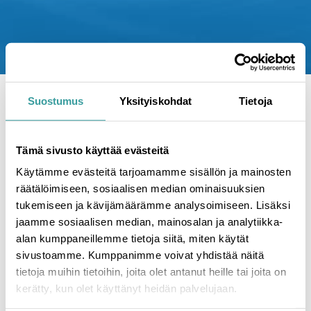
Etusivu
|
Ajankohtaista
|
SafeDrying mukana
Suostumus
Yksityiskohdat
Tietoja
Kiinteistömessuilla 8.–9.10.
SafeDrying mukana
Tämä sivusto käyttää evästeitä
Käytämme evästeitä tarjoamamme sisällön ja mainosten
Kiinteistömessuilla 8.–
räätälöimiseen, sosiaalisen median ominaisuuksien
9.10.
tukemiseen ja kävijämäärämme analysoimiseen. Lisäksi
jaamme sosiaalisen median, mainosalan ja analytiikka-
alan kumppaneillemme tietoja siitä, miten käytät
23.9.2025
sivustoamme. Kumppanimme voivat yhdistää näitä
tietoja muihin tietoihin, joita olet antanut heille tai joita on
Tervetuloa Kiinteistömessuille 8.–9.10. tutustumaan
kerätty, kun olet käyttänyt heidän palvelujaan.
ainutlaatuiseen SafeDrying-kuivanapitojärjestelmään
osastollamme 6s40. SafeDrying Oy:n toimitusjohtaja