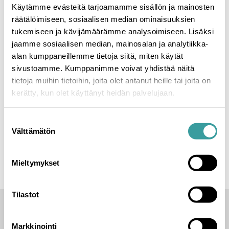
Käytämme evästeitä tarjoamamme sisällön ja mainosten
Etusivu
|
Ajankohtaista
|
SafeDrying mukana
räätälöimiseen, sosiaalisen median ominaisuuksien
Finnbuild-messuilla
tukemiseen ja kävijämäärämme analysoimiseen. Lisäksi
jaamme sosiaalisen median, mainosalan ja analytiikka-
SafeDrying mukana
alan kumppaneillemme tietoja siitä, miten käytät
Finnbuild-messuilla
sivustoamme. Kumppanimme voivat yhdistää näitä
tietoja muihin tietoihin, joita olet antanut heille tai joita on
kerätty, kun olet käyttänyt heidän palvelujaan.
3.10.2022
Suostumuksen
SafeDrying on jälleen mukana Finnbuild-messuilla
Välttämätön
valinta
Helsingin messukeskuksessa 4-6.10.2022.
Lämpimästi tervetuloa käymään osastollamme
7f100!
Mieltymykset
Tilastot
Markkinointi