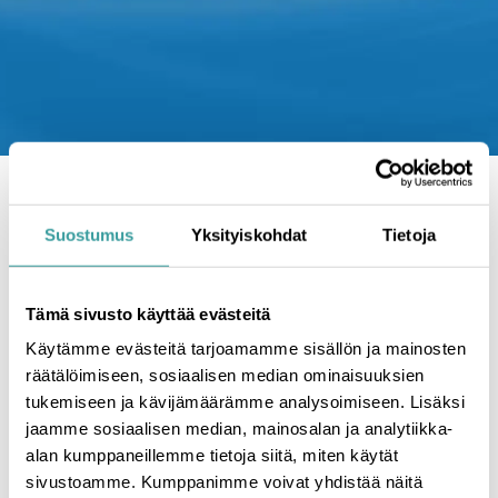
Etusivu
|
Ajankohtaista
|
SafeDrying Oy mukana
Sisäilmastoseminaarissa
Suostumus
Yksityiskohdat
Tietoja
SafeDrying Oy mukana
Sisäilmastoseminaarissa
Tämä sivusto käyttää evästeitä
Käytämme evästeitä tarjoamamme sisällön ja mainosten
räätälöimiseen, sosiaalisen median ominaisuuksien
2.3.2026
tukemiseen ja kävijämäärämme analysoimiseen. Lisäksi
jaamme sosiaalisen median, mainosalan ja analytiikka-
SafeDrying Oy osallistuu
Sisäilmastoseminaariin
alan kumppaneillemme tietoja siitä, miten käytät
10.3.2026 Helsingin Messukeskuksen Kokoussiivessä.
sivustoamme. Kumppanimme voivat yhdistää näitä
Jo 41. kertaa järjestettävä Sisäilmastoseminaari