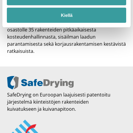
salaojitus, eivät yksin riitä estämään alhaalta
nousevaa kosteutta.
Kiellä
Tervetuloa keskustelemaan kanssamme SafeDrying
osastolle 35 rakenteiden pitkäaikaisesta
kosteudenhallinnasta, sisäilman laadun
parantamisesta sekä korjausrakentamisen kestävistä
ratkaisuista.
SafeDrying on Euroopan laajuisesti patentoitu
järjestelmä kiinteistöjen rakenteiden
kuivatukseen ja kuivanapitoon.