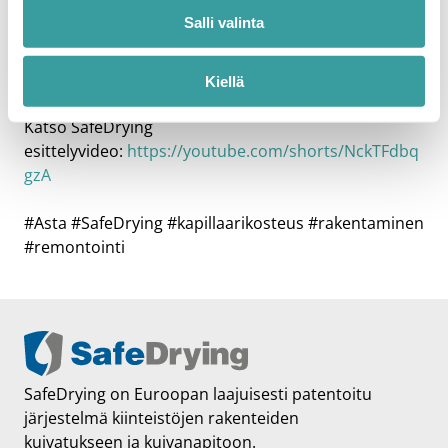
heikkenemistä.
SafeDrying
tarjoaa patentoidun
Salli valinta
kuivatusjärjestelmän, joka poistaa kapillaarisen
kosteuden haitat pitämällä rakenteet kuivina niiden
koko elinkaaren ajan.
Kiellä
Katso SafeDrying
esittelyvideo:
https://youtube.com/shorts/NckTFdbq
gzA
#Asta #SafeDrying #kapillaarikosteus #rakentaminen
#remontointi
SafeDrying on Euroopan laajuisesti patentoitu
järjestelmä kiinteistöjen rakenteiden
kuivatukseen ja kuivanapitoon.