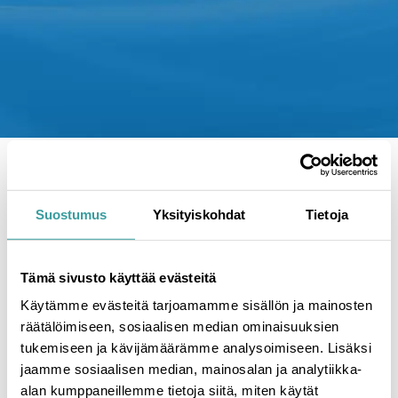
Etusivu
|
Ajankohtaista
|
SafeDrying Asumisen
ykköstapahtumassa – Asta-messut 2025
Suostumus
Yksityiskohdat
Tietoja
SafeDrying Asumisen
ykköstapahtumassa –
Tämä sivusto käyttää evästeitä
Asta-messut 2025
Käytämme evästeitä tarjoamamme sisällön ja mainosten
räätälöimiseen, sosiaalisen median ominaisuuksien
tukemiseen ja kävijämäärämme analysoimiseen. Lisäksi
30.1.2025
jaamme sosiaalisen median, mainosalan ja analytiikka-
alan kumppaneillemme tietoja siitä, miten käytät
Tampereen Messu- ja Urheilukeskus